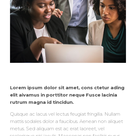
Lorem ipsum dolor sit amet, cons ctetur ading
elit aivamus in porttitor neque Fusce lacinia
rutrum magna id tincidun.
Quisque ac lacus vel lectus feugiat fringilla. Nullam
mattis sodales dolor a faucibus. Aenean non aliquet
metus. Sed aliquam est ac erat laoreet, vel
scelerisque nisi iaculis. Maecenas non facilisis purus.