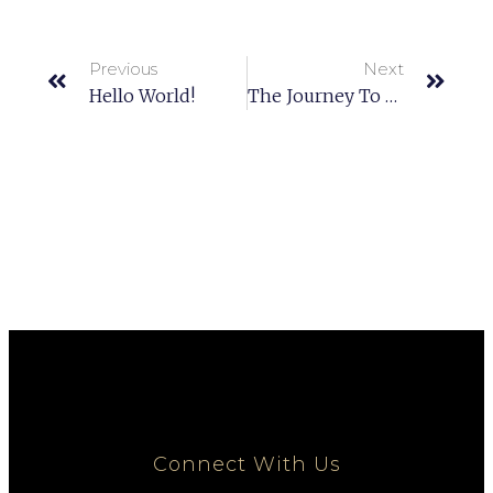
Previous
Next
Hello World!
The Journey To Victory Is Most Important.
Connect With Us