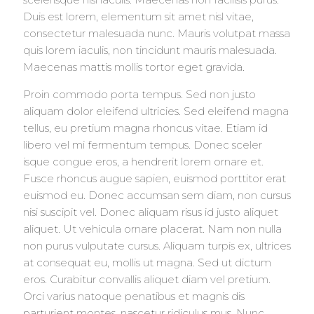
Duis est lorem, elementum sit amet nisl vitae,
consectetur malesuada nunc. Mauris volutpat massa
quis lorem iaculis, non tincidunt mauris malesuada.
Maecenas mattis mollis tortor eget gravida.
Proin commodo porta tempus. Sed non justo
aliquam dolor eleifend ultricies. Sed eleifend magna
tellus, eu pretium magna rhoncus vitae. Etiam id
libero vel mi fermentum tempus. Donec sceler
isque congue eros, a hendrerit lorem ornare et.
Fusce rhoncus augue sapien, euismod porttitor erat
euismod eu. Donec accumsan sem diam, non cursus
nisi suscipit vel. Donec aliquam risus id justo aliquet
aliquet. Ut vehicula ornare placerat. Nam non nulla
non purus vulputate cursus. Aliquam turpis ex, ultrices
at consequat eu, mollis ut magna. Sed ut dictum
eros. Curabitur convallis aliquet diam vel pretium.
Orci varius natoque penatibus et magnis dis
parturient montes, nascetur ridiculus mus. Nunc