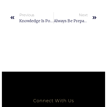
Previous
Next
Knowledge Is Power. Read Books To Get Smart.
Always Be Prepared And Know What The Purpose Is.
Connect With Us