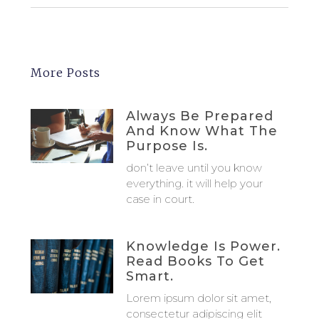
More Posts
Always Be Prepared
And Know What The
Purpose Is.
don’t leave until you know
everything. it will help your
case in court.
Knowledge Is Power.
Read Books To Get
Smart.
Lorem ipsum dolor sit amet,
consectetur adipiscing elit