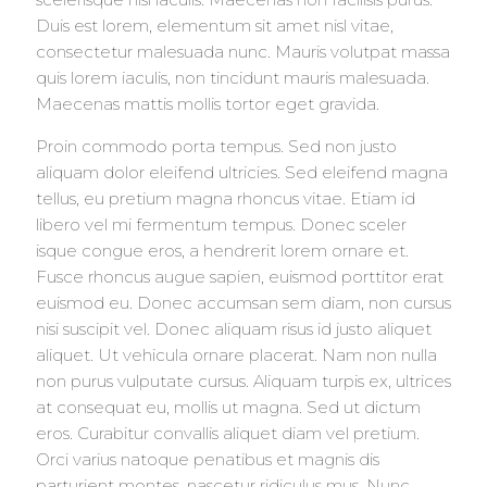
Duis est lorem, elementum sit amet nisl vitae,
consectetur malesuada nunc. Mauris volutpat massa
quis lorem iaculis, non tincidunt mauris malesuada.
Maecenas mattis mollis tortor eget gravida.
Proin commodo porta tempus. Sed non justo
aliquam dolor eleifend ultricies. Sed eleifend magna
tellus, eu pretium magna rhoncus vitae. Etiam id
libero vel mi fermentum tempus. Donec sceler
isque congue eros, a hendrerit lorem ornare et.
Fusce rhoncus augue sapien, euismod porttitor erat
euismod eu. Donec accumsan sem diam, non cursus
nisi suscipit vel. Donec aliquam risus id justo aliquet
aliquet. Ut vehicula ornare placerat. Nam non nulla
non purus vulputate cursus. Aliquam turpis ex, ultrices
at consequat eu, mollis ut magna. Sed ut dictum
eros. Curabitur convallis aliquet diam vel pretium.
Orci varius natoque penatibus et magnis dis
parturient montes, nascetur ridiculus mus. Nunc