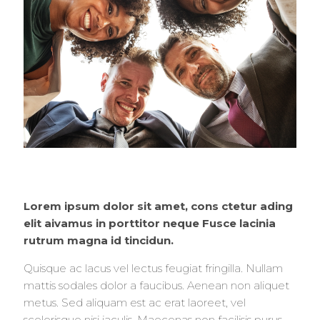
Lorem ipsum dolor sit amet, cons ctetur ading
elit aivamus in porttitor neque Fusce lacinia
rutrum magna id tincidun.
Quisque ac lacus vel lectus feugiat fringilla. Nullam
mattis sodales dolor a faucibus. Aenean non aliquet
metus. Sed aliquam est ac erat laoreet, vel
scelerisque nisi iaculis. Maecenas non facilisis purus.